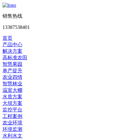
销售热线
13387538401
首页
产品中心
解决方案
高标准农田
智慧果园
单产提升
农业四情
智慧林业
温室大棚
水质方案
大坝方案
监控平台
工程案例
农业环境
环境监测
水利水文