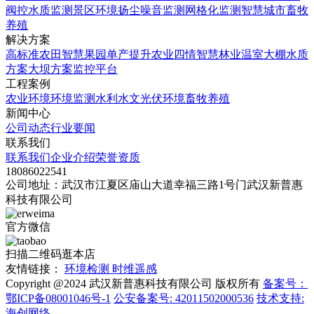
阀控
水质监测
景区环境
扬尘噪音监测
网格化监测
智慧城市
畜牧
养殖
解决方案
高标准农田
智慧果园
单产提升
农业四情
智慧林业
温室大棚
水质
方案
大坝方案
监控平台
工程案例
农业环境
环境监测
水利水文
光伏环境
畜牧养殖
新闻中心
公司动态
行业要闻
联系我们
联系我们
企业介绍
荣誉资质
18086022541
公司地址：武汉市江夏区庙山大道幸福三路1号门武汉新普惠
科技有限公司
官方微信
扫描二维码逛本店
友情链接：
环境检测
时维遥感
Copyright @2024 武汉新普惠科技有限公司 版权所有
备案号：
鄂ICP备08001046号-1
公安备案号: 42011502000536
技术支持:
海创网络