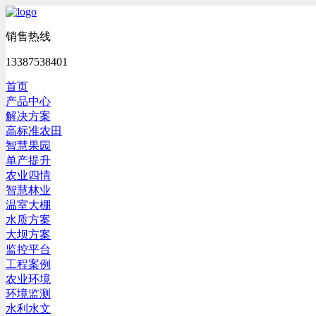
销售热线
13387538401
首页
产品中心
解决方案
高标准农田
智慧果园
单产提升
农业四情
智慧林业
温室大棚
水质方案
大坝方案
监控平台
工程案例
农业环境
环境监测
水利水文