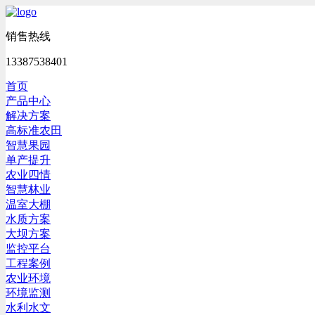
销售热线
13387538401
首页
产品中心
解决方案
高标准农田
智慧果园
单产提升
农业四情
智慧林业
温室大棚
水质方案
大坝方案
监控平台
工程案例
农业环境
环境监测
水利水文